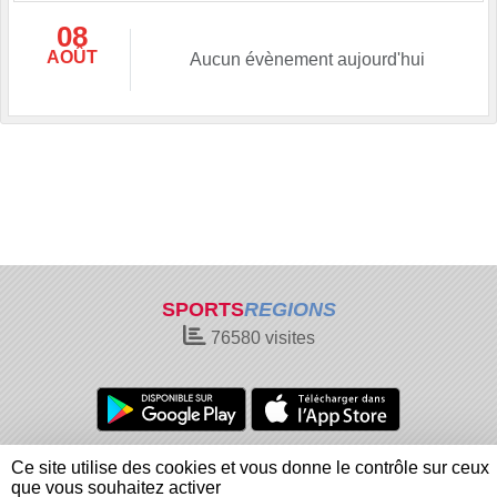
08
AOÛT
Aucun évènement aujourd'hui
SPORTS
REGIONS
76580
visites
Charte cookies
Gestion des cookies
Ce site utilise des cookies et vous donne le contrôle sur ceux
Informations légales
Signaler un contenu inapproprié
que vous souhaitez activer