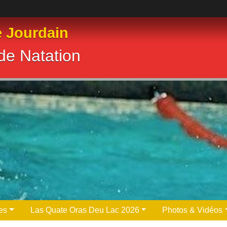
e Jourdain
de Natation
es
Las Quate Oras Deu Lac 2026
Photos & Vidéos