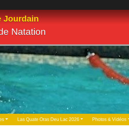
e Jourdain
de Natation
es
Las Quate Oras Deu Lac 2026
Photos & Vidéos